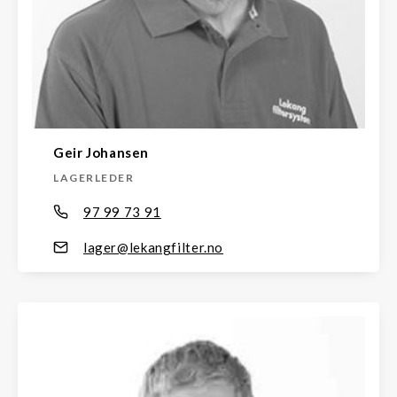
Geir Johansen
LAGERLEDER
97 99 73 91
lager@lekangfilter.no