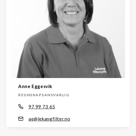
Anne Eggesvik
REGNSKAPSANSVARLIG
97 99 73 65
ae@lekangfilter.no