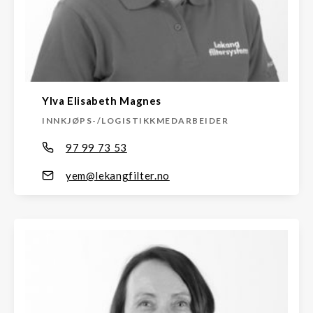
Ylva Elisabeth Magnes
INNKJØPS-/LOGISTIKKMEDARBEIDER
97 99 73 53
yem@lekangfilter.no