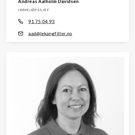
Andreas Aalholm Davidsen
INNKJØPSSJEF
91 75 04 93
aad@lekangfilter.no