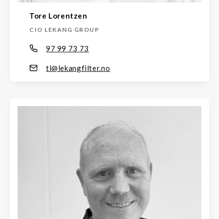
Tore Lorentzen
CIO LEKANG GROUP
97 99 73 73
tl@lekangfilter.no