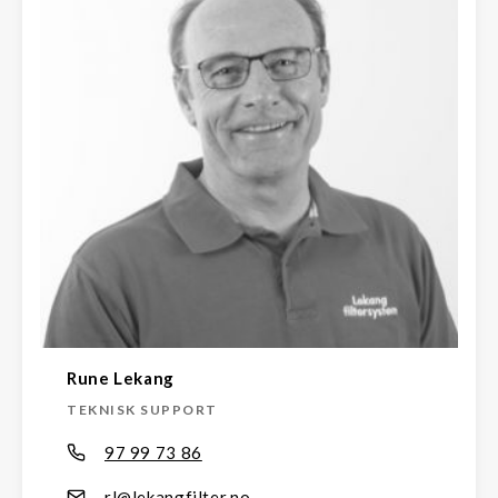
Rune Lekang
TEKNISK SUPPORT
97 99 73 86
rl@lekangfilter.no