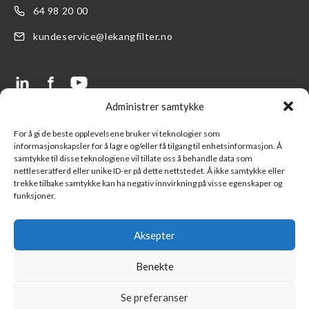
64 98 20 00
kundeservice@lekangfilter.no
Administrer samtykke
LENKER
SUPPORT
For å gi de beste opplevelsene bruker vi teknologier som
informasjonskapsler for å lagre og/eller få tilgang til enhetsinformasjon. Å
Produkter
FAQ- Ofte stilte spørsmål
samtykke til disse teknologiene vil tillate oss å behandle data som
nettleseratferd eller unike ID-er på dette nettstedet. Å ikke samtykke eller
Finn en forhandler
Kontakt oss
trekke tilbake samtykke kan ha negativ innvirkning på visse egenskaper og
funksjoner.
Logg inn LFS kundeportal
Ny kunde
Part of Lekang Group
Salgsbetingelser
Aksepter
Part of Indutrade Group
Benekte
Se preferanser