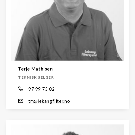
Terje Mathisen
TEKNISK SELGER
97 99 73 82
tm@lekangfilter.no