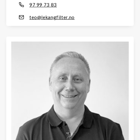
97 99 73 83
teo@lekangfilter.no