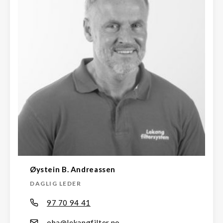
Øystein B. Andreassen
DAGLIG LEDER
97 70 94 41
oba@lekangfilter.no