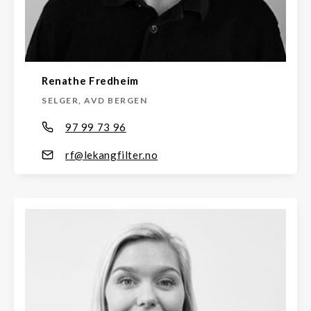
Renathe Fredheim
SELGER, AVD BERGEN
97 99 73 96
rf@lekangfilter.no