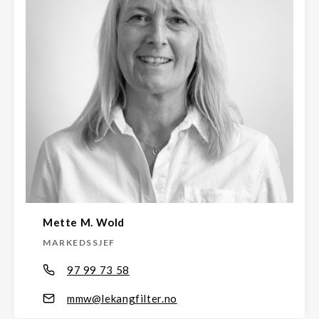
Mette M. Wold
MARKEDSSJEF
97 99 73 58
mmw@lekangfilter.no