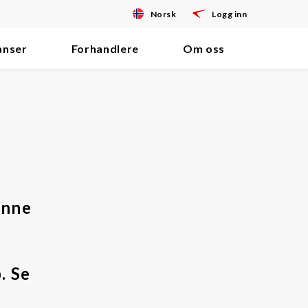
Norsk
Logg inn
anser
Forhandlere
Om oss
inne
. Se