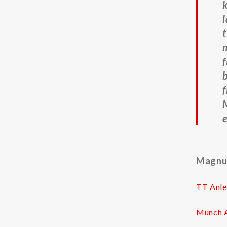
k
Separ filter
t
m
f
b
f
M
e
Magnus
TT Anle
Munch A