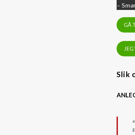
– Smar
Oljerenhet
Kataloger og Brosjyrer
GÅ 
Lekang Filternytt
HMS datablader
JEG
Varemerker
Filtration Group
Slik
Fleetguard filter
Global Filter
ANLE
Lekang
MANN FILTER
RMF-Des-Case
s
Safematic filter