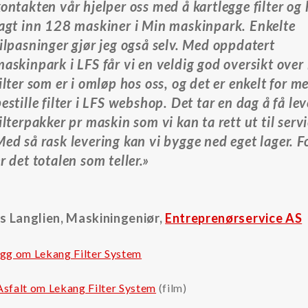
ontakten vår hjelper oss med å kartlegge filter og 
lagt inn 128 maskiner i Min maskinpark. Enkelte
ilpasninger gjør jeg også selv. Med oppdatert
askinpark i LFS får vi en veldig god oversikt over 
ilter som er i omløp hos oss, og det er enkelt for m
estille filter i LFS webshop. Det tar en dag å få lev
ilterpakker pr maskin som vi kan ta rett ut til servi
ed så rask levering kan vi bygge ned eget lager. F
r det totalen som teller.»
 Langlien, Maskiningeniør,
Entreprenørservice AS
gg om Lekang Filter System
sfalt om Lekang Filter System
(film)