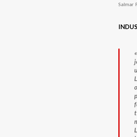
Salmar 
INDU
u
p
f
t
L