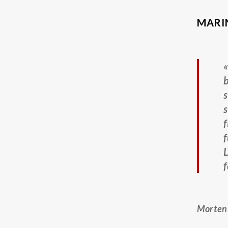
MARI
«
b
s
s
f
f
f
Morten 