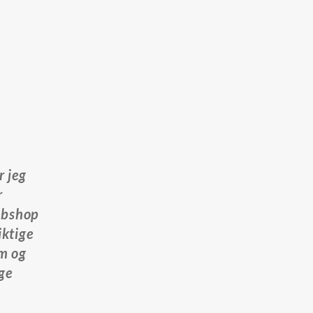
r jeg
r
webshop
iktige
em og
nge