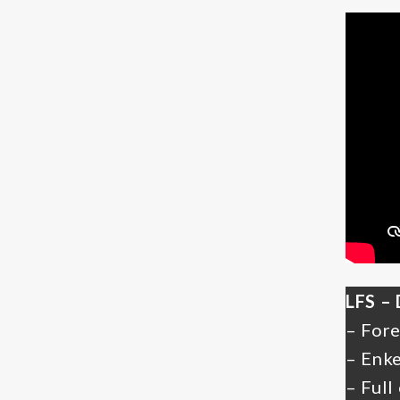
Kjemikalier
Kjølevæsker
Additiver kjølevæsker
Rensevæske kjølevæskesystemer
Tilstandsovervåking
Partikkeltellere
Oljesensorer
Oljeprøver
LFS –
Annet
– Fore
– Enke
LFS
– Full
Dieselmotorfiltrering