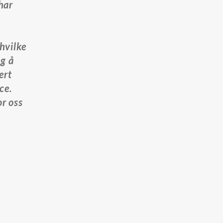
har
hvilke
eg å
ert
ce.
or oss