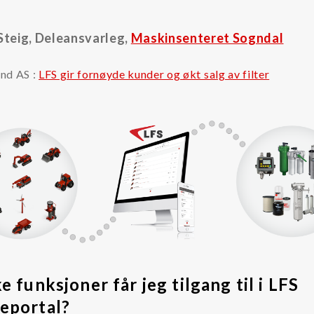
Steig, Deleansvarleg,
Maskinsenteret Sogndal
nd AS :
LFS gir fornøyde kunder og økt salg av filter
e funksjoner får jeg tilgang til i LFS
eportal?