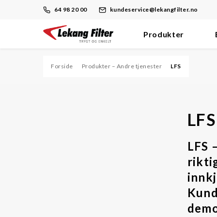
64 98 20 00
kundeservice@lekangfilter.no
Produkter
Skip
to
content
Forside
Produkter – Andre tjenester
LFS
Filter
Dieselmotor/Brennstoff
LFS
Hydraulikk/Olje
LFS –
Prosess
rikti
Støv
innkj
Trykkluft/Vakuum
Kund
Ventilasjon
demo