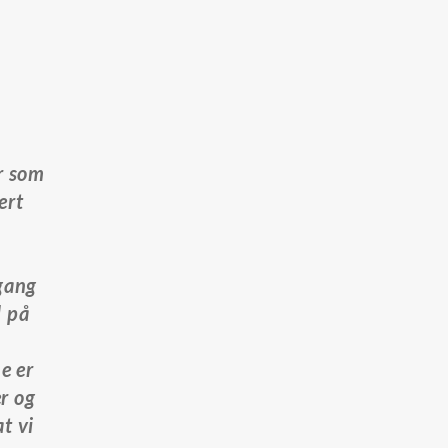
r som
ert
lgang
l på
e er
r og
at vi