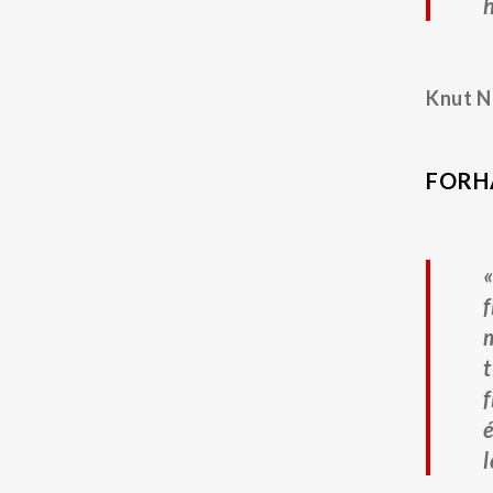
h
Knut N
FORH
«
f
m
t
f
é
l