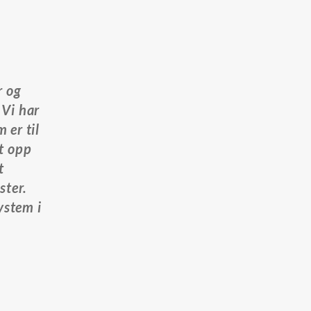
r og
. Vi har
 er til
tt opp
t
ster.
ystem i