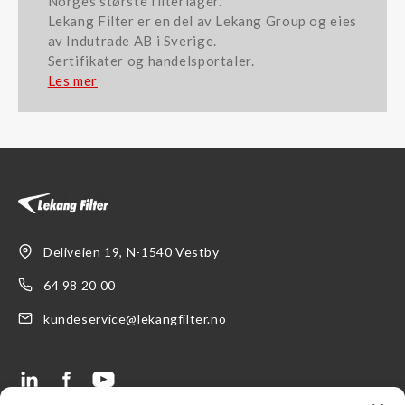
Norges største filterlager.
Lekang Filter er en del av Lekang Group og eies
av Indutrade AB i Sverige.
Sertifikater og handelsportaler.
Les mer
Deliveien 19, N-1540 Vestby
64 98 20 00
kundeservice@lekangfilter.no