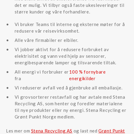
det er mulig. Vi tilbyr også faste ukesleveringer til
større kunder og våre forhandlere.
Vi bruker Teams til interne og eksterne møter for å
redusere vår reisevirksomhet.
Alle våre firmabiler er elbiler.
Vi jobber aktivt for å redusere forbruket av
elektrisitet og vann ved hjelp av sensorer,
energibesparende lamper og tilsvarende tiltak.
All energi vi forbruker er
100 % fornybare
fra
energikilder
Vi reduserer avfall ved å gjenbruke all emballasje.
Vi grovsorterer restavfall og har avtale med Stena
Recycling AS, som henter og foredler materialene
til nye produkter eller ny energi. Stena Recycling er
Grønt Punkt Norge medlem.
Les mer om
Stena Recycling AS
og last ned
Grønt Punkt