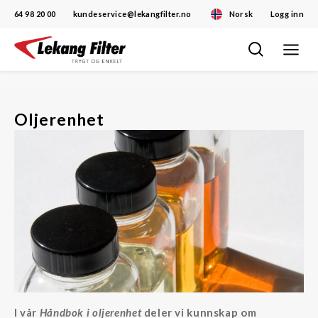
64 98 20 00
kundeservice@lekangfilter.no
Norsk
Logg inn
Toggle
Skip
navigat
to
content
Oljerenhet
I vår
Håndbok i oljerenhet
deler vi kunnskap om