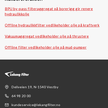
BPU by-pass filteraggregat på borerigg gir renere
hydraulikkolje
Offline hydraulikkfilter vedlikeholder olje på kraftverk
Vakuumaggregat vedlikeholder olje på thrustere
Offline filter vedlikeholder olje på mud-pumper
Deliveien 19, N-1540 Vestby
64 98 20 00
kundeservice@lekangfilter.no