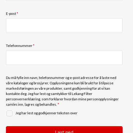
E-post
*
Telefonnummer
*
Du må fylle inn navn, telefonnummer og e-post adresse for å laste ned
våre kataloger og brosjyrer. Opplysningene kan bli brukt for å tilpasse
markedsføringen av våre produkter, samt godkjenning for at vi kan
kontakte deg. Jeg har lest og samtykker til Lekang Filter
personvernerklæring, som forklarer hvordan mine personopplysninger
samles inn, lagres og behandles.
*
Jeg har lest og godkjenner teksten over