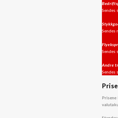
Bedrift
Oljerenhet
Sendes 
Kataloger og Brosjyrer
Stykkgo
Lekang Filternytt
Sendes 
HMS datablader
Flyeksp
Varemerker
Sendes 
Filtration Group
Andre t
Fleetguard filter
Sendes 
Global Filter
Prise
Lekang
Prisene 
MANN FILTER
valutaku
RMF-Des-Case
Safematic filter
Standar