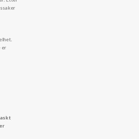
gssaker
elhet.
 er
raskt
er