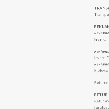
TRANS
Transpo
REKLA
Reklamas
levert.
Reklamas
levert.
Reklama
kjølevæs
Returen
RETUR
Retur av
forutset