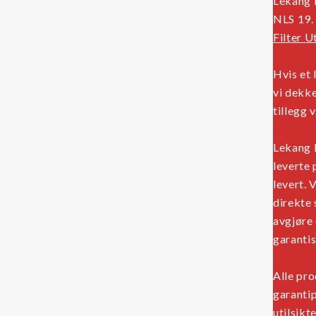
Lekang F
NLS 19. 
Filter U
Hvis et 
vi dekke
tillegg 
Lekang F
leverte 
levert. 
direkte 
avgjøre 
garantis
Alle pr
garanti
utilsikt