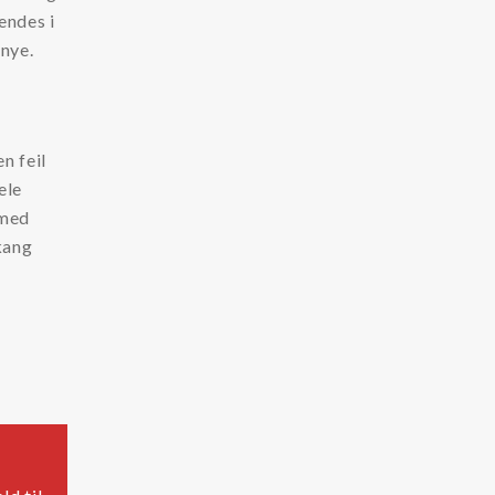
endes i
 nye.
n feil
ele
 med
kang