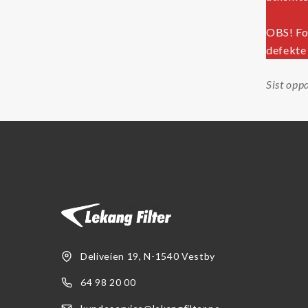
OBS! Fo
defekte 
Sist opp
Deliveien 19, N-1540 Vestby
64 98 20 00