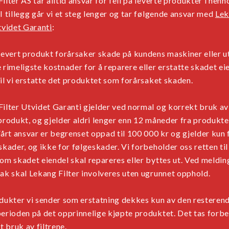
ilter AS tar alltid ansvar for feil på leverte produkter i henho
I tillegg går vi et steg lenger og tar følgende ansvar med
Lek
tvidet Garanti
:
levert produkt forårsaker skade på kundens maskiner eller uts
 rimeligste kostnader for å reparere eller erstatte skadet eie
vil vi erstatte det produktet som forårsaket skaden.
ilter Utvidet Garanti gjelder ved normal og korrekt bruk av
produkt, og gjelder aldri lenger enn 12 måneder fra produkte
Vårt ansvar er begrenset oppad til 100 000 kr og gjelder kun 
skader, og ikke for følgeskader. Vi forbeholder oss retten til
om skadet eiendel skal repareres eller byttes ut. Ved meldi
ak skal Lekang Filter involveres uten ugrunnet opphold.
odukter vi sender som erstatning dekkes kun av den resteren
perioden på det opprinnelige kjøpte produktet. Det tas forb
et bruk av filtrene.