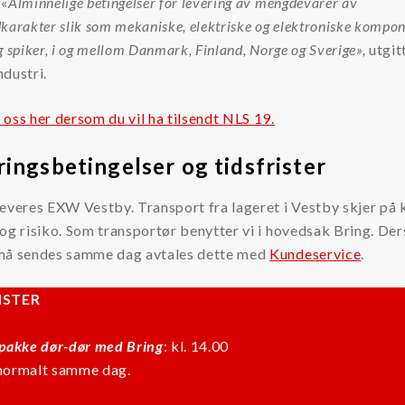
 «
Alminnelige betingelser for levering av mengdevarer av
karakter slik som mekaniske, elektriske og elektroniske kompon
g spiker, i og mellom Danmark, Finland, Norge og Sverige»,
utgit
ndustri.
oss her dersom du vil ha tilsendt NLS 19.
ingsbetingelser og tidsfrister
everes EXW Vestby. Transport fra lageret i Vestby skjer på 
og risiko. Som transportør benytter vi i hovedsak Bring. De
må sendes samme dag avtales dette med
Kundeservice
.
ISTER
spakke dør-dør
med Bring
: kl. 14.00
normalt samme dag.