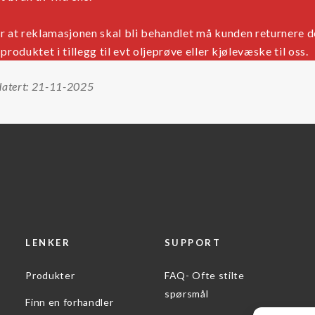
r at reklamasjonen skal bli behandlet må kunden returnere d
produktet i tillegg til evt oljeprøve eller kjølevæske til oss.
datert: 21-11-2025
LENKER
SUPPORT
Produkter
FAQ- Ofte stilte
spørsmål
Finn en forhandler