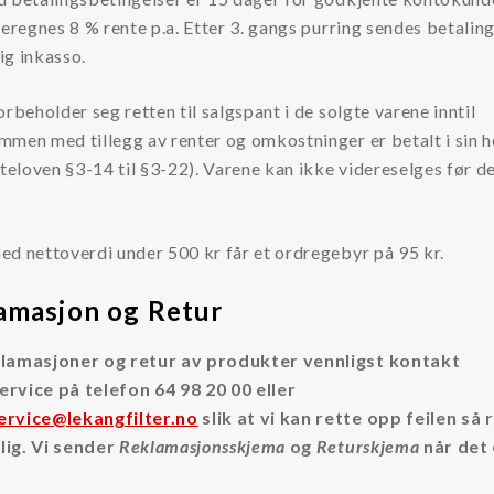
beregnes 8 % rente p.a. Etter 3. gangs purring sendes betalin
lig inkasso.
orbeholder seg retten til salgspant i de solgte varene inntil
men med tillegg av renter og omkostninger er betalt i sin h
nteloven §3-14 til §3-22). Varene kan ikke videreselges før de
d nettoverdi under 500 kr får et ordregebyr på 95 kr.
amasjon og Retur
lamasjoner og retur av produkter vennligst kontakt
rvice på telefon 64 98 20 00 eller
rvice@lekangfilter.no
slik at vi kan rette opp feilen så 
ig. Vi sender
Reklamasjonsskjema
og
Returskjema
når det 