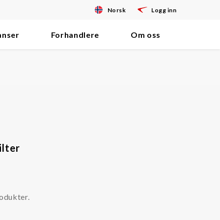
Norsk
Logg inn
anser
Forhandlere
Om oss
ilter
odukter.