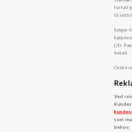
forfall 
Separ filter
til retts
Selger f
kjøpesum
(Jfr. Pa
betalt.
Ordre me
Rekl
Ved rek
Kundese
kundese
som mul
behov.