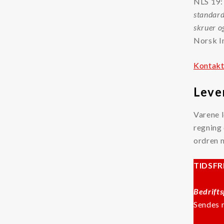
NLS 19:
Kjemikalier
standard
skruer o
Kjølevæsker
Norsk I
Additiver kjølevæsker
Kontakt 
Rensevæske kjølevæskesystemer
Lever
Tilstandsovervåking
Varene l
Partikkeltellere
regning 
Oljesensorer
ordren 
Oljeprøver
TIDSFR
Annet
Bedrift
LFS
Sendes 
Dieselmotorfiltrering