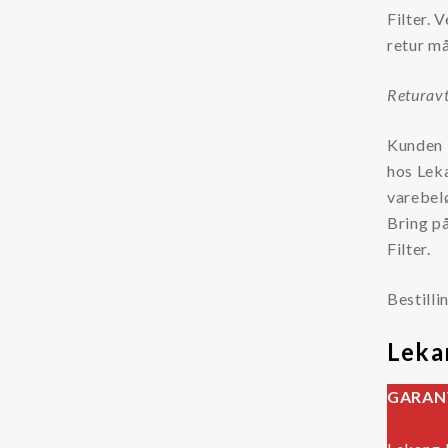
Filter. 
retur må
Returav
Kunden b
hos Leka
varebelø
Bring på
Filter.
Bestilli
Leka
GARAN