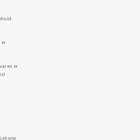
phold.
 er
varen er
med
d Lekang