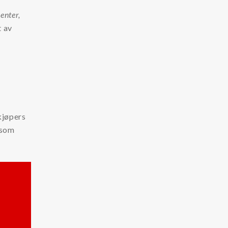
enter,
t av
kjøpers
rsom