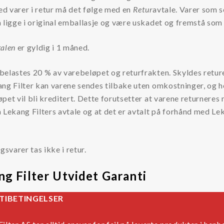
Ved varer i retur må det følge med en
Retur
avtale. Varer som s
 ligge i original emballasje og være uskadet og fremstå som
talen
er gyldig i 1 måned.
elastes 20 % av varebeløpet og returfrakten. Skyldes reture
ng Filter kan varene sendes tilbake uten omkostninger, og h
pet vil bli kreditert. Dette forutsetter at varene returneres
 Lekang Filters avtale og at det er avtalt på forhånd med Le
ngsvarer tas ikke i retur.
ng Filter Utvidet Garanti
TIBETINGELSER