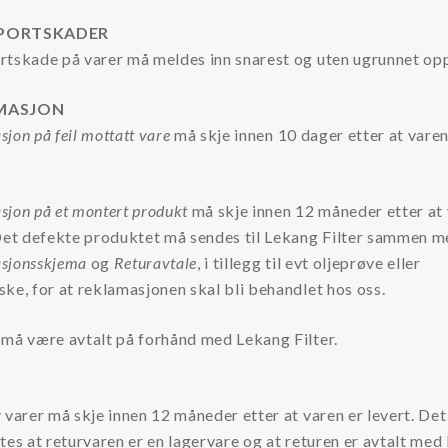
PORTSKADER
rtskade på varer må meldes inn snarest og uten ugrunnet op
MASJON
jon på feil mottatt vare
må skje innen 10 dager etter at varen
jon på et montert produkt
må skje innen 12 måneder etter at 
 Det defekte produktet må sendes til Lekang Filter sammen 
sjonsskjema
og
Returavtale
, i tillegg til evt oljeprøve eller
ke, for at reklamasjonen skal bli behandlet hos oss.
 må være avtalt på forhånd med Lekang Filter.
 varer må skje innen 12 måneder etter at varen er levert. Det
tes at returvaren er en lagervare og at returen er avtalt me