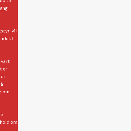
ld til
ang
tyr, vil
ndel. I
 vårt
t er
for
 å
ng om
de
ehold om