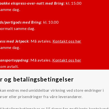
spakke ekspress-over-nat
t
med Bring
: kl. 15.00
samme dag.
ds/partigods
med Bring
: kl. 10.00
normalt samme dag.
ress med Jetpack
: Må avtales.
Kontakt oss her
samme dag.
ransportoppdrag
: Må avtales.
Kontakt oss her
som avtalt.
r og betalingsbetingelser
kan endres med umiddelbar virkning ved store endringer i
rser eller prisendringer fra våre leverandører.
d betalingsbetingelser er 15 dager for godkjente kontokunde