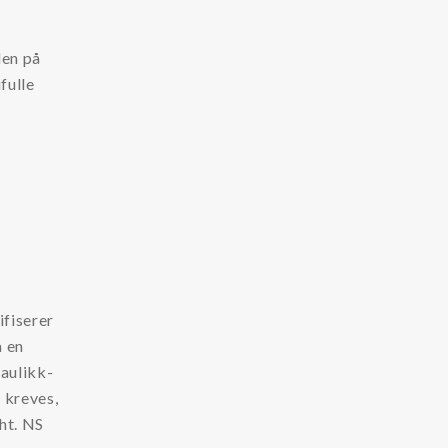
den på
fulle
ifiserer
a en
raulikk-
 kreves,
hht. NS