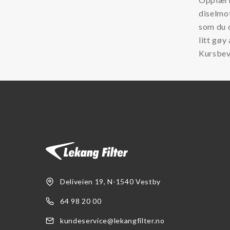
diselmot
som du o
litt gøy
Kursbev
Deliveien 19, N-1540 Vestby
64 98 20 00
kundeservice@lekangfilter.no