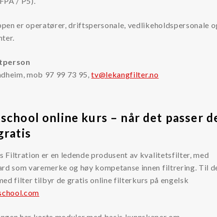
FPA / P5).
pen er operatører, driftspersonale, vedlikeholdspersonale o
ter.
tperson
ndheim, mob 97 99 73 95,
tv@lekangfilter.no
school online kurs – når det passer d
gratis
Filtration er en ledende produsent av kvalitetsfilter, med
ard som varemerke og høy kompetanse innen filtrering. Til 
ed filter tilbyr de gratis online filterkurs på engelsk
tschool.com
ngen har korte moduler med basis kunnskaper om