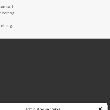
ten test,
enkelt og
.
enheng.
Administrer samtykke