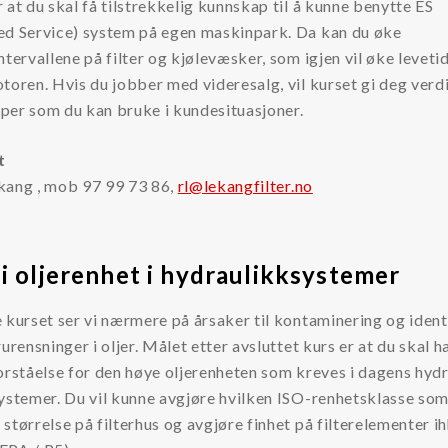
 at du skal få tilstrekkelig kunnskap til å kunne benytte ES
ed Service) system på egen maskinpark. Da kan du øke
ntervallene på filter og kjølevæsker, som igjen vil øke leveti
toren. Hvis du jobber med videresalg, vil kurset gi deg verdi
per som du kan bruke i kundesituasjoner.
t
kang , mob 97 99 73 86,
rl@lekangfilter.no
i oljerenhet i hydraulikksystemer
 kurset ser vi nærmere på årsaker til kontaminering og ident
rurensninger i oljer. Målet etter avsluttet kurs er at du skal h
orståelse for den høye oljerenheten som kreves i dagens hyd
ystemer. Du vil kunne avgjøre hvilken ISO-renhetsklasse som
størrelse på filterhus og avgjøre finhet på filterelementer i