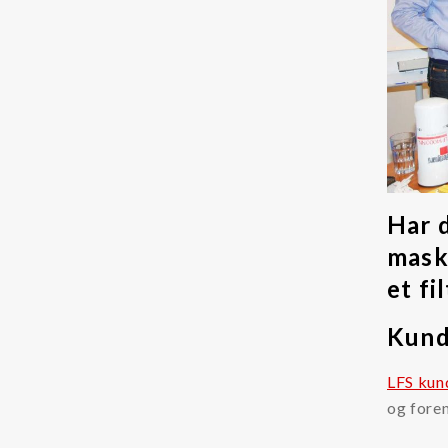
Kjemikalier
Kjølevæsker
Additiver kjølevæsker
Rensevæske kjølevæskesystemer
Tilstandsovervåking
Har d
Partikkeltellere
mask
Oljesensorer
et fi
Oljeprøver
Kund
Annet
LFS kun
LFS
og foren
Dieselmotorfiltrering