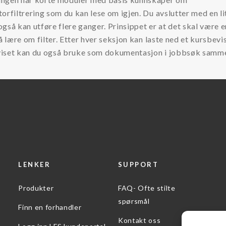
orfiltrering som du kan lese om igjen. Du avslutter med en li
gså kan utføre flere ganger. Prinsippet er at det skal være 
 å lære om filter. Etter hver seksjon kan laste ned et kursbevis
iset kan du også bruke som dokumentasjon i jobbsøk samm
LENKER
SUPPORT
Produkter
FAQ- Ofte stilte
spørsmål
Finn en forhandler
Kontakt oss