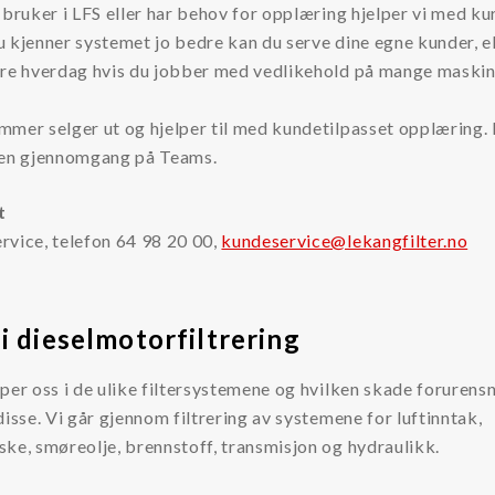
 bruker i LFS eller har behov for opplæring hjelper vi med kur
 kjenner systemet jo bedre kan du serve dine egne kunder, el
ere hverdag hvis du jobber med vedlikehold på mange maskin
mmer selger ut og hjelper til med kundetilpasset opplæring.
 en gjennomgang på Teams.
t
rvice, telefon 64 98 20 00,
kundeservice@lekangfilter.no
i dieselmotorfiltrering
per oss i de ulike filtersystemene og hvilken skade forurens
disse. Vi går gjennom filtrering av systemene for luftinntak,
ke, smøreolje, brennstoff, transmisjon og hydraulikk.