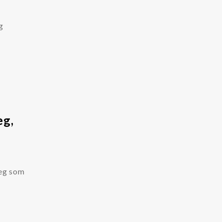
g
eg,
deg som