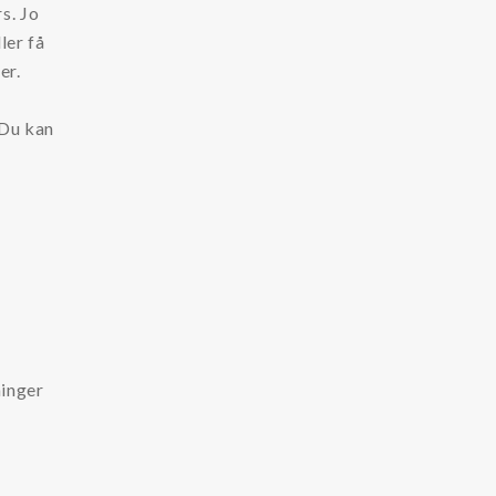
s. Jo
ler få
er.
 Du kan
ninger