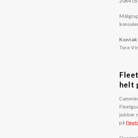
2084 (B
Målgrup
konsulen
Kontak
Tore Vi
Fleet
helt 
Cummins 
Fleetgu
jobber m
på
flee
Opplæri