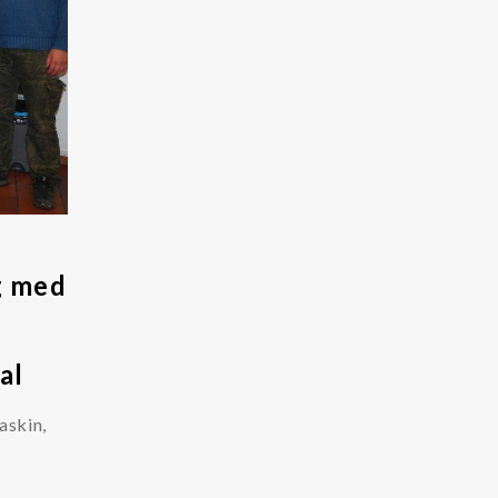
g med
al
maskin,