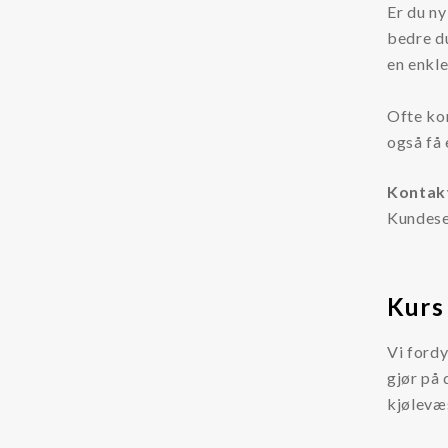
Er du ny
Oljerenhet
bedre du
Kataloger og Brosjyrer
en enkl
Lekang Filternytt
Ofte ko
HMS datablader
også få
Varemerker
Kontak
Kundese
Filtration Group
Fleetguard filter
Kurs 
Global Filter
Lekang
Vi fordy
MANN FILTER
gjør på 
kjølevæs
RMF-Des-Case
Safematic filter