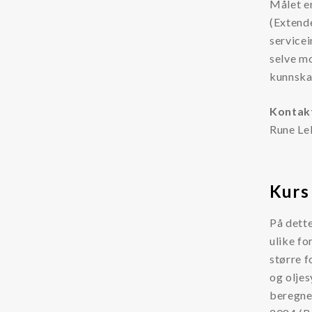
Målet er
(Extend
Separ filter
servicei
selve mo
kunnska
Kontak
Rune Le
Kurs 
På dette
ulike fo
større f
og oljes
beregne 