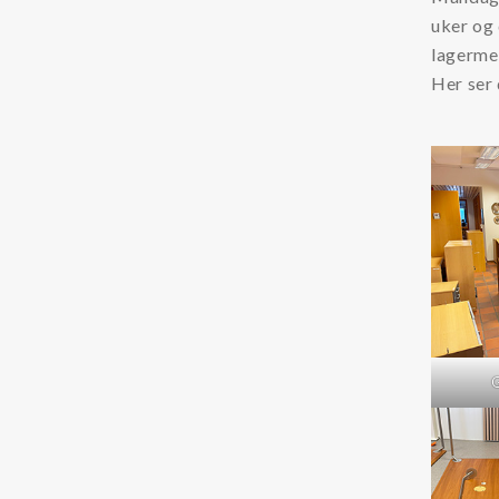
uker og 
lagerme
Her ser 
G