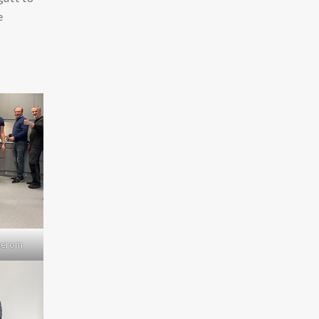
e
iserom