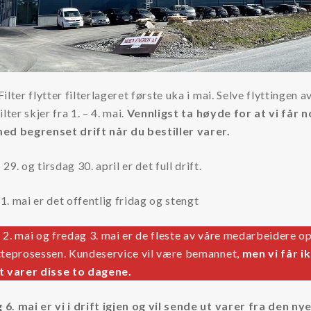
ilter flytter filterlageret første uka i mai. Selve flyttingen a
lter skjer fra 1. – 4. mai.
Vennligst ta høyde for at vi får 
ed begrenset drift når du bestiller varer.
9. og tirsdag 30. april er det full drift.
. mai er det offentlig fridag og stengt
2. mai og fredag 3. mai er de fleste av våre medarbeidere o
tteprosessen. Kundeservice vil være bemannet,
men vi får i
t varer disse to dagene.
. mai er vi i drift igjen og vil sende ut varer fra den ny