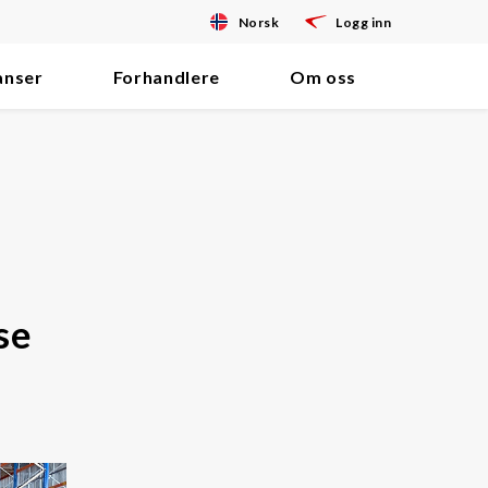
Norsk
Logg inn
anser
Forhandlere
Om oss
se