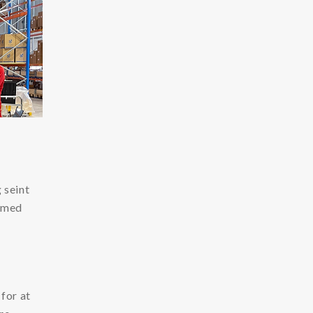
 seint
g med
 for at