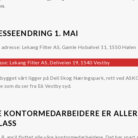
en
.
SSEENDRING 1. MAI
adresse: Lekang Filter AS, Gamle Hobølvei 11, 1550 Høle
sse: Lekang Filter AS, Deliveien 19, 1540 Vestby
 bygget vårt ligger på Deli Skog Næringspark, rett ved ASK
re som du ser fra E6 Vestby syd.
E KONTORMEDARBEIDERE ER ALLE
LASS
. april flyttet alle våre kontormedarbeidere. Det har snart 