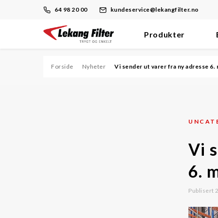
64 98 20 00
kundeservice@lekangfilter.no
Produkter
Skip
to
content
Forside
Nyheter
Vi sender ut varer fra ny adresse 6.
Filter
Dieselmotor/Brennstoff
UNCAT
Hydraulikk/Olje
Vi 
Prosess
Støv
6. 
Trykkluft/Vakuum
Publisert
Ventilasjon