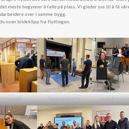
det meste begynner å falle på plass. Vi gleder oss til å få vår
darbeidere over i samme bygg.
du noen bildeklipp fra flyttingen.
amle bygget
Flyttelass på vei inn
Lunsj på nytt sp