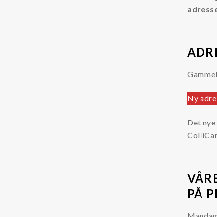
adress
ADRE
Gammel 
Ny adre
Det nye
ColliCa
VÅR
PÅ P
Mandag 8