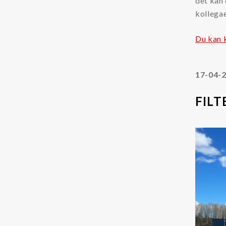
det kan
Oljerenhet
kollegae
Kataloger og Brosjyrer
Du kan 
Lekang Filternytt
HMS datablader
17-04-
Varemerker
FILT
Filtration Group
Fleetguard filter
Global Filter
Lekang
MANN FILTER
RMF-Des-Case
Safematic filter