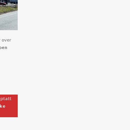
v over
noen
pptatt
kke
e