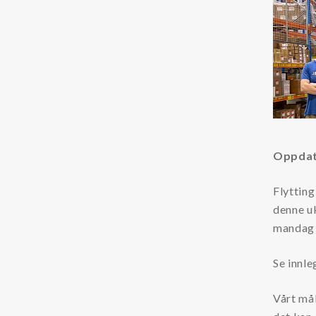
Kjemikalier
Kjølevæsker
Additiver kjølevæsker
Rensevæske kjølevæskesystemer
Tilstandsovervåking
Oppdat
Partikkeltellere
Oljesensorer
Flytting
denne u
Oljeprøver
mandag 6
Annet
Se innle
LFS
Vårt mål
Dieselmotorfiltrering