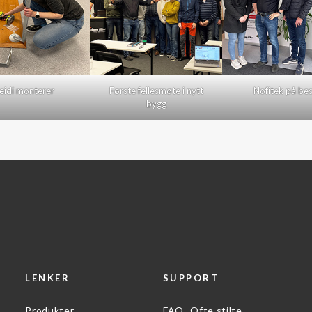
eidi monterer
Første fellesmøte i nytt
Nofitek på be
bygg
LENKER
SUPPORT
Produkter
FAQ- Ofte stilte