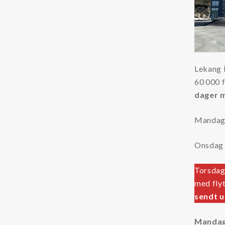
Separ filter
Lekang F
60 000 fi
dager m
Mandag 2
Onsdag 1
Torsdag 
med fly
sendt u
Mandag 6