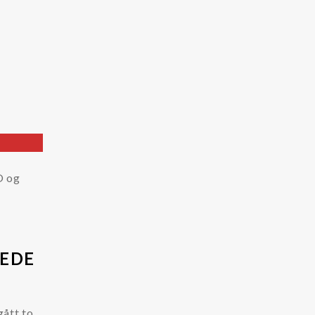
n
O og
REDE
gått to