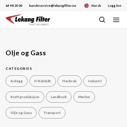
64 98 20 00
kundeservice@lekangfilter.no
Norsk
Logg inn
Toggle
Skip
navigat
to
content
Olje og Gass
CATEGORIES
Anlegg
Fritidsbåt
Havbruk
Industri
Kraftproduksjon
Landbruk
Marine
Olje og Gass
Transport