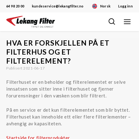
64 98 20 00
kundeservice@lekangfilter.no
Norsk
Logg inn
Toggle
Skip
navigat
to
content
HVA ER FORSKJELLEN PÅ ET
FILTERHUS OG ET
FILTERELEMENT?
Publisert 2021-06-17
Filterhuset er en beholder og filterelementet er selve
innsatsen som sitter inne i filterhuset og fjerner
forurensninger i den væsken som blir filtrert.
På en service er det kun filterelementet som blir byttet.
Filterhuset kan inneholde ett eller flere filterlementer –
avhengig av kapasiteten.
Startside for filterprodukter