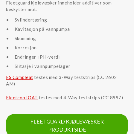
Fleetguard kjølevæsker inneholder additiver som
beskytter mot:
Sylindertæring
Kavitasjon på vannpumpa
Skumming
Korrosjon
Endringer i PH-verdi
Slitasje i vannpumpelager
ES Compleat
testes med 3-Way teststrips (CC 2602
AM)
Fleetcool OAT
testes med 4-Way teststrips (CC 8997)
FLEETGUARD KJØLEVÆSKER
PRODUKTSIDE