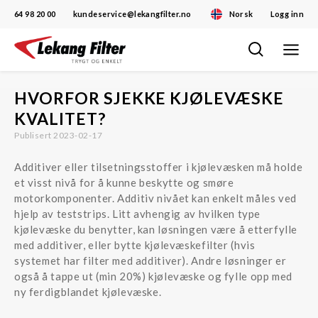
64 98 20 00
kundeservice@lekangfilter.no
Norsk
Logg inn
Toggle
Skip
navigat
to
content
HVORFOR SJEKKE KJØLEVÆSKE
KVALITET?
Publisert 2023-02-17
Additiver eller tilsetningsstoffer i kjølevæsken må holde
et visst nivå for å kunne beskytte og smøre
motorkomponenter. Additiv nivået kan enkelt måles ved
hjelp av teststrips. Litt avhengig av hvilken type
kjølevæske du benytter, kan løsningen være å etterfylle
med additiver, eller bytte kjølevæskefilter (hvis
systemet har filter med additiver). Andre løsninger er
også å tappe ut (min 20%) kjølevæske og fylle opp med
ny ferdigblandet kjølevæske.