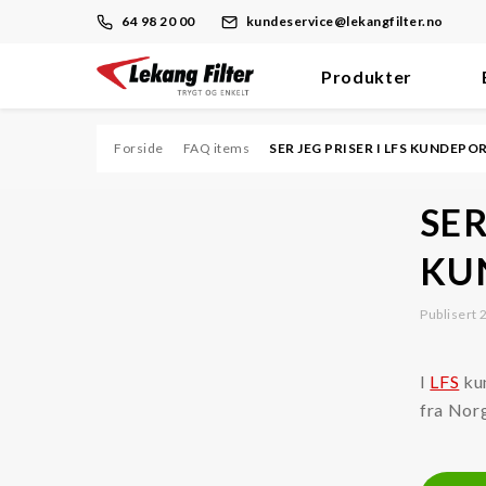
64 98 20 00
kundeservice@lekangfilter.no
Produkter
Skip
to
content
Forside
FAQ items
SER JEG PRISER I LFS KUNDEPO
Filter
SER
Dieselmotor/Brennstoff
KU
Hydraulikk/Olje
Publisert
Prosess
Støv
I
LFS
kun
Trykkluft/Vakuum
fra Norg
Ventilasjon