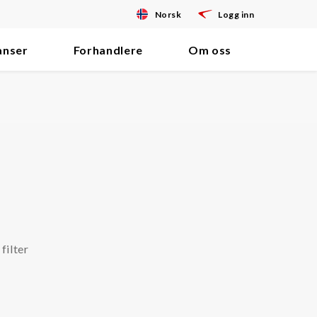
Norsk
Logg inn
anser
Forhandlere
Om oss
filter