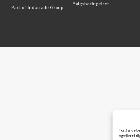
Salgsbetingelser
Part of Indutrade Group
For å gi de 
og/eller få t