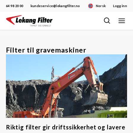
64 98 20 00
kundeservice@lekangfilter.no
Norsk
Logg inn
Toggle
Skip
navigat
to
content
Filter til gravemaskiner
Riktig filter gir driftssikkerhet og lavere