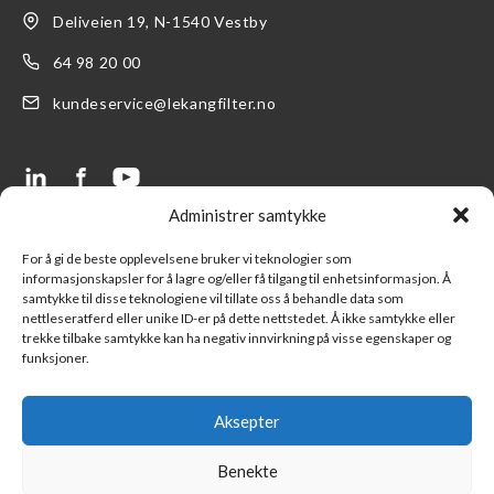
Deliveien 19, N-1540 Vestby
64 98 20 00
kundeservice@lekangfilter.no
Administrer samtykke
LENKER
SUPPORT
For å gi de beste opplevelsene bruker vi teknologier som
informasjonskapsler for å lagre og/eller få tilgang til enhetsinformasjon. Å
Produkter
FAQ- Ofte stilte spørsmål
samtykke til disse teknologiene vil tillate oss å behandle data som
nettleseratferd eller unike ID-er på dette nettstedet. Å ikke samtykke eller
Finn en forhandler
Kontakt oss
trekke tilbake samtykke kan ha negativ innvirkning på visse egenskaper og
funksjoner.
Logg inn LFS kundeportal
Ny kunde
Part of Lekang Group
Salgsbetingelser
Aksepter
Part of Indutrade Group
Benekte