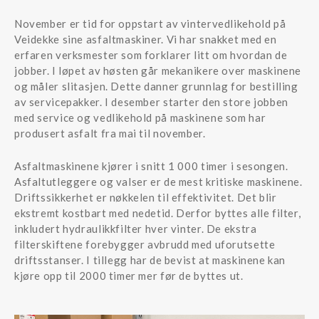
November er tid for oppstart av vintervedlikehold på
Veidekke sine asfaltmaskiner. Vi har snakket med en
erfaren verksmester som forklarer litt om hvordan de
jobber. I løpet av høsten går mekanikere over maskinene
og måler slitasjen. Dette danner grunnlag for bestilling
av servicepakker. I desember starter den store jobben
med service og vedlikehold på maskinene som har
produsert asfalt fra mai til november.
Asfaltmaskinene kjører i snitt 1 000 timer i sesongen.
Asfaltutleggere og valser er de mest kritiske maskinene.
Driftssikkerhet er nøkkelen til effektivitet. Det blir
ekstremt kostbart med nedetid. Derfor byttes alle filter,
inkludert hydraulikkfilter hver vinter. De ekstra
filterskiftene forebygger avbrudd med uforutsette
driftsstanser. I tillegg har de bevist at maskinene kan
kjøre opp til 2000 timer mer før de byttes ut.