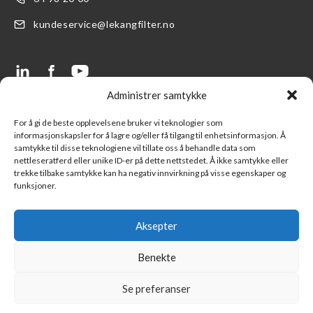
kundeservice@lekangfilter.no
Administrer samtykke
LENKER
SUPPORT
For å gi de beste opplevelsene bruker vi teknologier som
informasjonskapsler for å lagre og/eller få tilgang til enhetsinformasjon. Å
Produkter
FAQ- Ofte stilte spørsmål
samtykke til disse teknologiene vil tillate oss å behandle data som
nettleseratferd eller unike ID-er på dette nettstedet. Å ikke samtykke eller
Finn en forhandler
Kontakt oss
trekke tilbake samtykke kan ha negativ innvirkning på visse egenskaper og
funksjoner.
Logg inn LFS kundeportal
Ny kunde
Part of Lekang Group
Salgsbetingelser
Aksepter
Part of Indutrade Group
Benekte
Se preferanser
©
Copyright 2026 Lekang Filter Norge all rights reserved