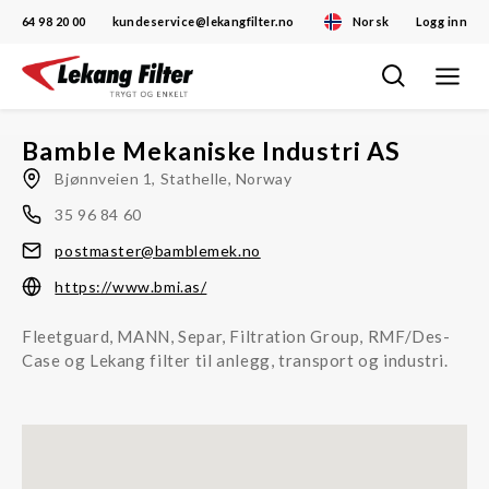
64 98 20 00
kundeservice@lekangfilter.no
Norsk
Logg inn
Toggle
Skip
navigat
to
content
Bamble Mekaniske Industri AS
Bjønnveien 1, Stathelle, Norway
35 96 84 60
postmaster@bamblemek.no
https://www.bmi.as/
Fleetguard, MANN, Separ, Filtration Group, RMF/Des-
Case og Lekang filter til anlegg, transport og industri.