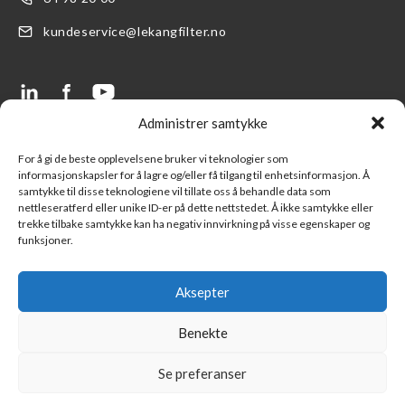
kundeservice@lekangfilter.no
Administrer samtykke
LENKER
SUPPORT
For å gi de beste opplevelsene bruker vi teknologier som
informasjonskapsler for å lagre og/eller få tilgang til enhetsinformasjon. Å
Produkter
FAQ- Ofte stilte spørsmål
samtykke til disse teknologiene vil tillate oss å behandle data som
nettleseratferd eller unike ID-er på dette nettstedet. Å ikke samtykke eller
Finn en forhandler
Kontakt oss
trekke tilbake samtykke kan ha negativ innvirkning på visse egenskaper og
funksjoner.
Logg inn LFS kundeportal
Ny kunde
Part of Lekang Group
Salgsbetingelser
Aksepter
Part of Indutrade Group
Benekte
Se preferanser
©
Copyright 2026 Lekang Filter Norge all rights reserved