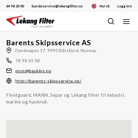
64 98 20 00
kundeservice@lekangfilter.no
Norsk
Logg inn
Toggle
Skip
navigat
to
content
Barents Skipsservice AS
Fjordvegen 17, 9990 Båtsfjord, Norway
78 98 43 00
post@baskips.no
http://barents-skipsservice.no/
Fleetguard, MANN, Separ og Lekang filter til industri,
marine og havbruk.