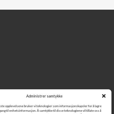
Administrer samtykke
beste opplevelsene bruker vi teknologier som informasjonskapsler for å lagre
ilgang til enhetsinformasjon. Å samtykke til disse teknologiene vil tillate oss å