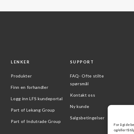
LENKER
SUPPORT
Produkter
FAQ- Ofte stilte
spørsmål
Finn en forhandler
Kontakt oss
Logg inn LFS kundeportal
Ny kunde
Part of Lekang Group
Salgsbetingelser
Part of Indutrade Group
For å gi de 
og/eller få t