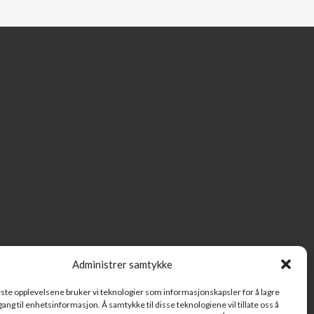
Administrer samtykke
beste opplevelsene bruker vi teknologier som informasjonskapsler for å lagre
ilgang til enhetsinformasjon. Å samtykke til disse teknologiene vil tillate oss å