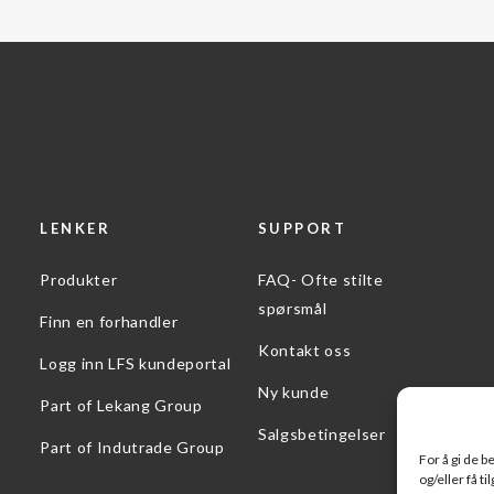
LENKER
SUPPORT
Produkter
FAQ- Ofte stilte
spørsmål
Finn en forhandler
Kontakt oss
Logg inn LFS kundeportal
Ny kunde
Part of Lekang Group
Salgsbetingelser
Part of Indutrade Group
For å gi de 
og/eller få t