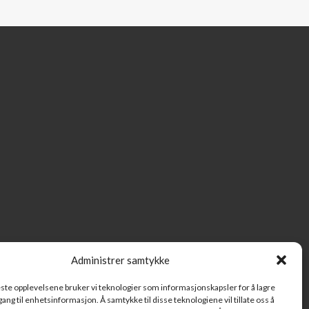
Administrer samtykke
beste opplevelsene bruker vi teknologier som informasjonskapsler for å lagre
ilgang til enhetsinformasjon. Å samtykke til disse teknologiene vil tillate oss å