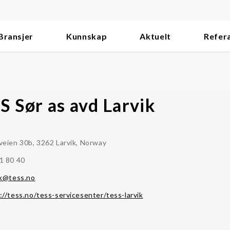
Bransjer
Kunnskap
Aktuelt
Refer
S Sør as avd Larvik
veien 30b, 3262 Larvik, Norway
1 80 40
ik@tess.no
://tess.no/tess-servicesenter/tess-larvik