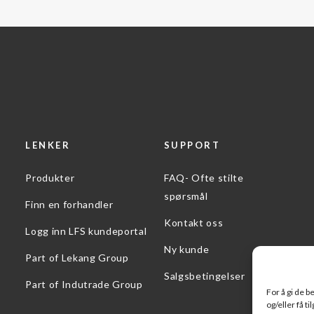
LENKER
SUPPORT
Produkter
FAQ- Ofte stilte
spørsmål
Finn en forhandler
Kontakt oss
Logg inn LFS kundeportal
Ny kunde
Part of Lekang Group
Salgsbetingelser
Part of Indutrade Group
For å gi de 
og/eller få t