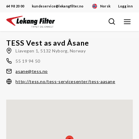
64 98 20 00
kundeservice@lekangfilter.no
Norsk
Logg inn
Toggle
Skip
navigat
to
content
TESS Vest as avd Åsane
Liavegen 1, 5132 Nyborg, Norway
55 19 94 50
asane@tess.no
http://tess.no/tess-servicesenter/tess-aasane