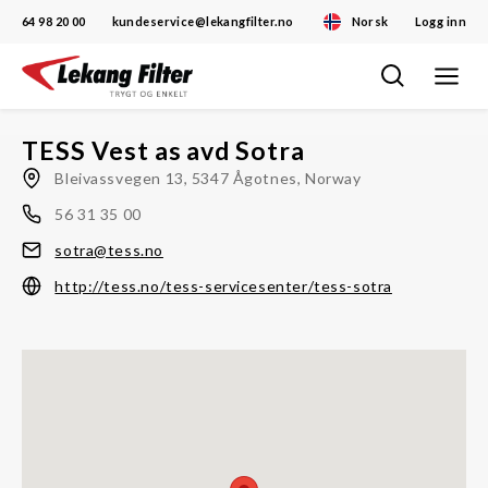
64 98 20 00
kundeservice@lekangfilter.no
Norsk
Logg inn
Toggle
Skip
navigat
to
content
TESS Vest as avd Sotra
Bleivassvegen 13, 5347 Ågotnes, Norway
56 31 35 00
sotra@tess.no
http://tess.no/tess-servicesenter/tess-sotra