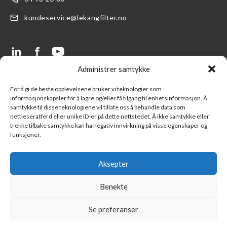
kundeservice@lekangfilter.no
Administrer samtykke
LENKER
SUPPORT
For å gi de beste opplevelsene bruker vi teknologier som
informasjonskapsler for å lagre og/eller få tilgang til enhetsinformasjon. Å
Produkter
FAQ- Ofte stilte spørsmål
samtykke til disse teknologiene vil tillate oss å behandle data som
nettleseratferd eller unike ID-er på dette nettstedet. Å ikke samtykke eller
Finn en forhandler
Kontakt oss
trekke tilbake samtykke kan ha negativ innvirkning på visse egenskaper og
funksjoner.
Logg inn LFS kundeportal
Ny kunde
Part of Lekang Group
Salgsbetingelser
Aksepter
Part of Indutrade Group
Benekte
Se preferanser
©
Copyright 2026 Lekang Filter Norge all rights reserved