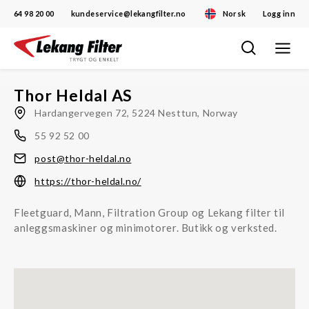
64 98 20 00
kundeservice@lekangfilter.no
Norsk
Logg inn
Toggle
Skip
navigat
to
content
Thor Heldal AS
Hardangervegen 72, 5224 Nesttun, Norway
55 92 52 00
post@thor-heldal.no
https://thor-heldal.no/
Fleetguard, Mann, Filtration Group og Lekang filter til
anleggsmaskiner og minimotorer. Butikk og verksted.