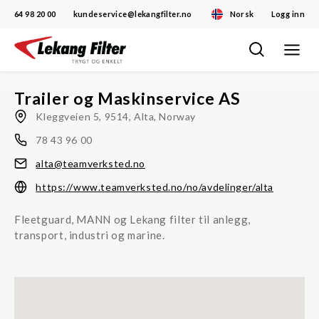
64 98 20 00
kundeservice@lekangfilter.no
Norsk
Logg inn
Toggle
Skip
navigat
to
content
Trailer og Maskinservice AS
Kleggveien 5, 9514, Alta, Norway
78 43 96 00
alta@teamverksted.no
https://www.teamverksted.no/no/avdelinger/alta
Fleetguard, MANN og Lekang filter til anlegg,
transport, industri og marine.