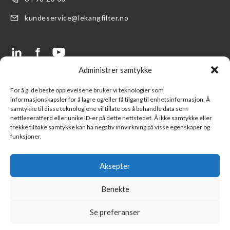
kundeservice@lekangfilter.no
Administrer samtykke
LENKER
SUPPORT
For å gi de beste opplevelsene bruker vi teknologier som
informasjonskapsler for å lagre og/eller få tilgang til enhetsinformasjon. Å
Produkter
FAQ- Ofte stilte spørsmål
samtykke til disse teknologiene vil tillate oss å behandle data som
nettleseratferd eller unike ID-er på dette nettstedet. Å ikke samtykke eller
Finn en forhandler
Kontakt oss
trekke tilbake samtykke kan ha negativ innvirkning på visse egenskaper og
funksjoner.
Logg inn LFS kundeportal
Ny kunde
Part of Lekang Group
Salgsbetingelser
Aksepter
Part of Indutrade Group
Benekte
Se preferanser
©
Copyright 2026 Lekang Filter Norge all rights reserved