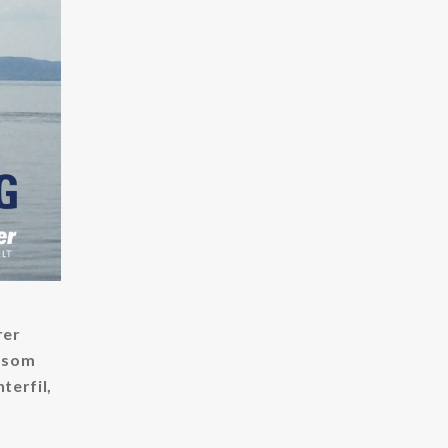
rer
r som
terfil,