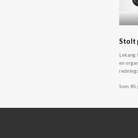
Stolt
Lekang F
en orga
redning
Som RS p