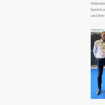
Velkom
Oljerenhet
Spektru
Kataloger og Brosjyrer
utstille
Lekang Filternytt
HMS datablader
Varemerker
Filtration Group
Fleetguard filter
Global Filter
Lekang
MANN FILTER
RMF-Des-Case
Safematic filter