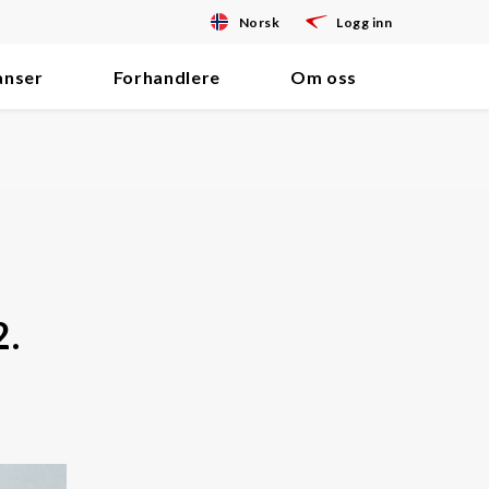
Norsk
Logg inn
anser
Forhandlere
Om oss
2.