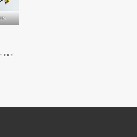
0UM
ner med