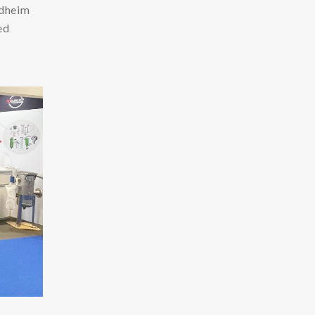
ndheim
ed