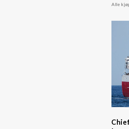
Alle kjø
Chie