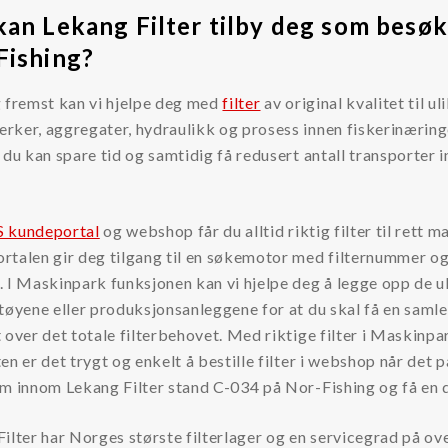
kan Lekang Filter tilby deg som besøk
Fishing?
g fremst kan vi hjelpe deg med
filter
av original kvalitet til ul
rker, aggregater, hydraulikk og prosess innen fiskerinæring
 du kan spare tid og samtidig få redusert antall transporter in
S kundeportal
og webshop får du alltid riktig filter til rett m
rtalen gir deg tilgang til en søkemotor med filternummer o
 I Maskinpark funksjonen kan vi hjelpe deg å legge opp de u
tøyene eller produksjonsanleggene for at du skal få en samle
 over det totale filterbehovet. Med riktige filter i Maskinpa
en er det trygt og enkelt å bestille filter i webshop når det 
m innom Lekang Filter stand C-034 på Nor-Fishing og få en
ilter har Norges største filterlager og en servicegrad på ov