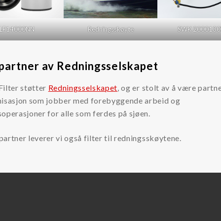
LF14000NN
Redningsskøyte
SWK 200013
 partner av Redningsselskapet
ilter støtter
Redningsselskapet
, og er stolt av å være part
nisasjon som jobber med forebyggende arbeid og
soperasjoner for alle som ferdes på sjøen.
artner leverer vi også filter til redningsskøytene.