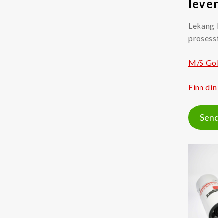
lever
Lekang F
prosessf
M/S Gol
Finn di
Send