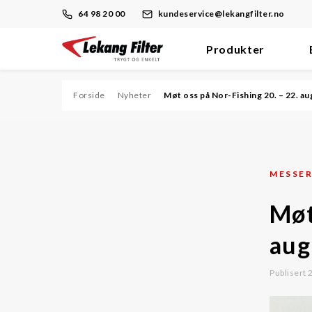
64 98 20 00
kundeservice@lekangfilter.no
Produkter
Skip
to
content
Forside
Nyheter
Møt oss på Nor-Fishing 20. – 22. a
Filter
Dieselmotor/Brennstoff
MESSE
Hydraulikk/Olje
Møt
Prosess
Støv
aug
Trykkluft/Vakuum
Publisert
Ventilasjon