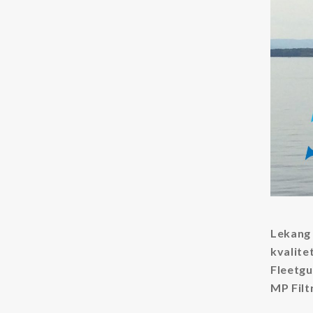
Kjemikalier
Kjølevæsker
Additiver kjølevæsker
Rensevæske kjølevæskesystemer
Tilstandsovervåking
Partikkeltellere
Oljesensorer
Oljeprøver
Lekang 
Annet
kvalite
Fleetgu
LFS
MP Filt
Dieselmotorfiltrering