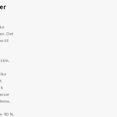
er
ike
en. Det
n til
askin.
g
like
t
rk
passer
 demo.
er 90 %.