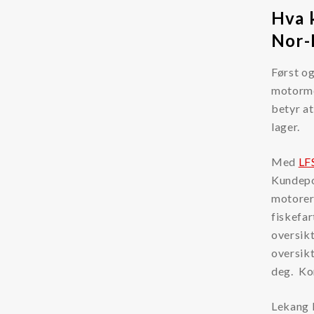
Hva 
Separ filter
Nor-
Først o
motorme
betyr at
lager.
Med
LF
Kundepo
motorer.
fiskefar
oversikt
oversikt
deg. Ko
Lekang F