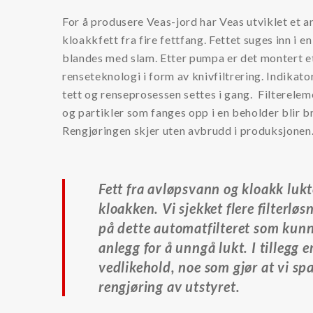
Kjemikalier
For å produsere Veas-jord har Veas utviklet et a
kloakkfett fra fire fettfang. Fettet suges inn i e
Kjølevæsker
blandes med slam. Etter pumpa er det montert e
Additiver kjølevæsker
renseteknologi i form av knivfiltrering. Indikato
Rensevæske kjølevæskesystemer
tett og renseprosessen settes i gang. Filterelem
og partikler som fanges opp i en beholder blir br
Tilstandsovervåking
Rengjøringen skjer uten avbrudd i produksjonen
Partikkeltellere
Oljesensorer
Fett fra avløpsvann og kloakk lukt
kloakken. Vi sjekket flere filterløs
Oljeprøver
på dette automatfilteret som kunne
Annet
anlegg for å unngå lukt. I tillegg 
vedlikehold, noe som gjør at vi sp
LFS
rengjøring av utstyret
.
Dieselmotorfiltrering