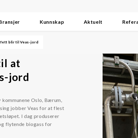
Bransjer
Kunnskap
Aktuelt
Refer
fett blir til Veas-jord
il at
as-jord
 av kommunene Oslo, Bærum,
sing jobber Veas for at flest
retsløpet. I dag produserer
og flytende biogass for