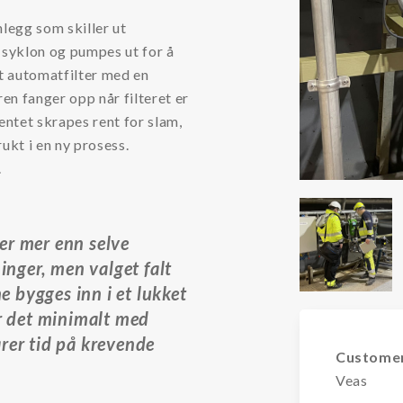
nlegg som skiller ut
n syklon og pumpes ut for å
t automatfilter med en
ren fanger opp når filteret er
entet skrapes rent for slam,
ukt i en ny prosess.
.
er mer enn selve
ninger, men valget falt
 bygges inn i et lukket
er det minimalt med
arer tid på krevende
Custome
Veas