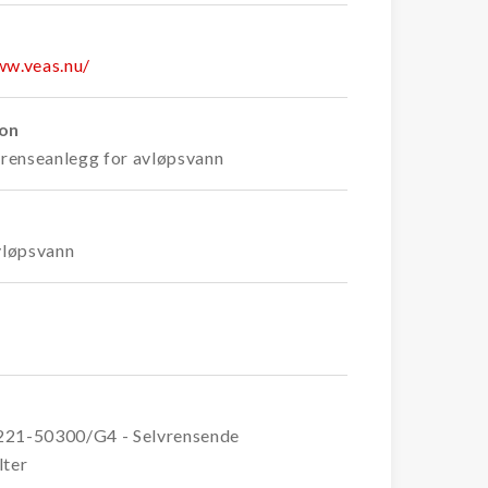
ww.veas.nu/
ion
i renseanlegg for avløpsvann
avløpsvann
221-50300/G4 - Selvrensende
lter