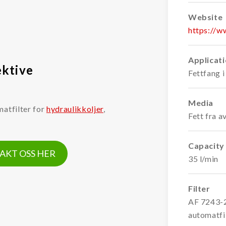
Website
https://w
Applicat
ektive
Fettfang 
Media
matfilter for
hydraulikkoljer
,
Fett fra 
Capacity
AKT OSS HER
35 l/min
Filter
AF 7243-
automatfi