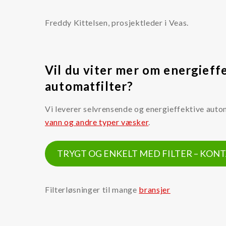
Oljerenhet
Freddy Kittelsen, prosjektleder i Veas.
Kataloger og Brosjyrer
Lekang Filternytt
HMS datablader
Vil du viter mer om energieff
automatfilter?
Varemerker
Vi leverer selvrensende og energieffektive auto
Filtration Group
vann og andre typer væsker
.
Fleetguard filter
Global Filter
TRYGT OG ENKELT MED FILTER – KONT
Lekang
MANN FILTER
Filterløsninger til mange
bransjer
RMF-Des-Case
Safematic filter