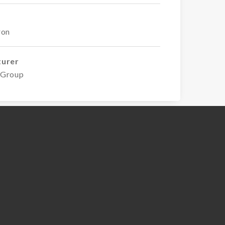
ron
turer
n Group