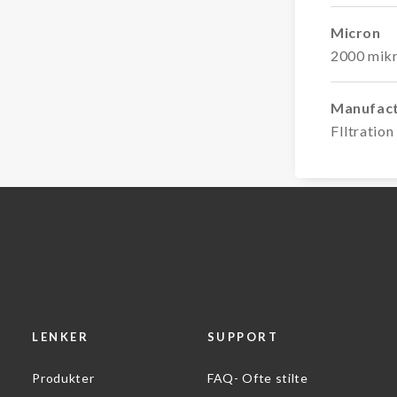
Micron
2000 mik
Manufac
FIltratio
LENKER
SUPPORT
Produkter
FAQ- Ofte stilte