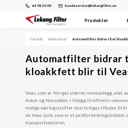
64 98 20 00
kundeservice@lekangfilter.no
Produkter
Skip
to
content
Forside
Referanser
Automatfilter bidrar til at kloakk
Filter
Automatfilter bidrar t
Dieselmotor/Brennstoff
kloakkfett blir til Ve
Hydraulikk/Olje
Prosess
Veas, som er Norges største renseanlegg, eies
Støv
Asker og Nesodden. I tillegg til effektiv vannren
Trykkluft/Vakuum
mulige næringsstoffer skal bringes tilbake til k
de Veas-jord, som er et jordforbedringsmiddel, 
Ventilasjon
transportsektoren.