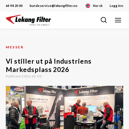
64 98 20 00
kundeservice@lekangfilter.no
Norsk
Logg inn
Toggle
Skip
navigat
to
content
MESSER
Vi stiller ut på Industriens
Markedsplass 2026
Publisert 2026-02-03