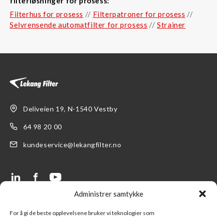
filterløsninger for prosess:
Filterhus for prosess
//
Filterpatroner for prosess
//
Selvrensende automatfilter for prosess
//
Strainer
Deliveien 19, N-1540 Vestby
64 98 20 00
kundeservice@lekangfilter.no
Administrer samtykke
LENKER
SUPPORT
For å gi de beste opplevelsene bruker vi teknologier som