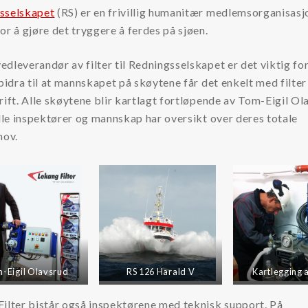
sselskapet
(RS) er en frivillig humanitær medlemsorganisas
or å gjøre det tryggere å ferdes på sjøen.
dleverandør av filter til Redningsselskapet er det viktig fo
 bidra til at mannskapet på skøytene får det enkelt med filter
rift. Alle skøytene blir kartlagt fortløpende av Tom-Eigil Ol
alle inspektører og mannskap har oversikt over deres totale
hov.
-Eigil Olavsrud
RS 126 Harald V
Kartlegging a
ilter bistår også inspektørene med teknisk support. På