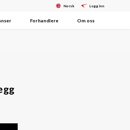
Norsk
Logg inn
anser
Forhandlere
Om oss
egg