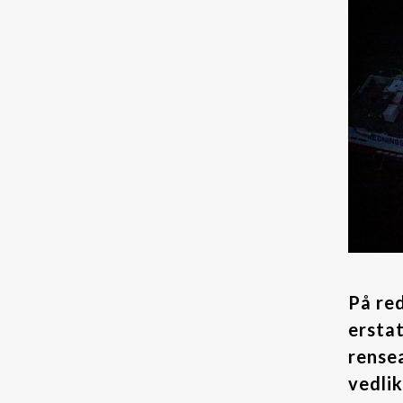
Kjemikalier
Kjølevæsker
Additiver kjølevæsker
Rensevæske kjølevæskesystemer
Tilstandsovervåking
Partikkeltellere
Oljesensorer
Oljeprøver
På re
Annet
ersta
rense
LFS
vedlik
Dieselmotorfiltrering