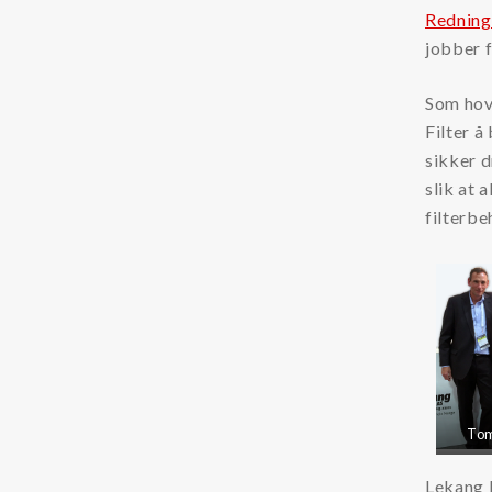
Redning
Oljerenhet
jobber f
Kataloger og Brosjyrer
Som hove
Lekang Filternytt
Filter å
HMS datablader
sikker d
slik at 
Varemerker
filterbe
Filtration Group
Fleetguard filter
Global Filter
Lekang
MANN FILTER
Tom
RMF-Des-Case
Lekang F
Safematic filter