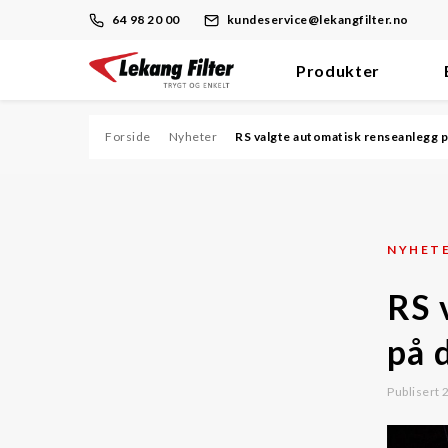
64 98 20 00
kundeservice@lekangfilter.no
Produkter
Skip
to
content
Forside
Nyheter
RS valgte automatisk renseanlegg p
Filter
Dieselmotor/Brennstoff
NYHET
Hydraulikk/Olje
RS 
Prosess
Støv
på 
Trykkluft/Vakuum
Publisert
Ventilasjon