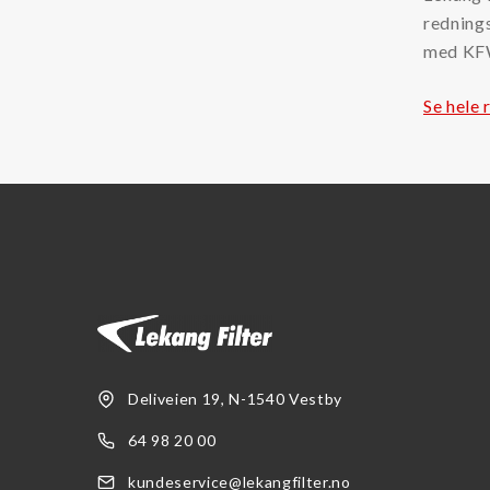
rednings
Separ filter
med KFW
Se hele 
Deliveien 19, N-1540 Vestby
64 98 20 00
kundeservice@lekangfilter.no