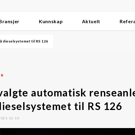
Bransjer
Kunnskap
Aktuelt
Refer
å dieselsystemet til RS 126
ER
valgte automatisk renseanl
dieselsystemet til RS 126
 2021-12-10