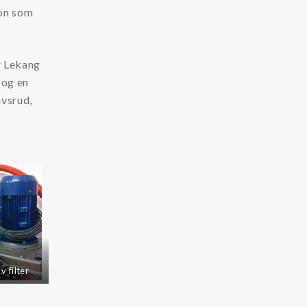
jon som
r Lekang
 og en
avsrud,
v filter