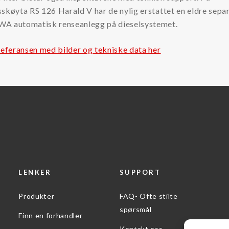
skøyta RS 126 Harald V har de nylig erstattet en eldre sepa
A automatisk renseanlegg på dieselsystemet.
referansen med bilder og tekniske data her
LENKER
SUPPORT
Produkter
FAQ- Ofte stilte
spørsmål
Finn en forhandler
Kontakt oss