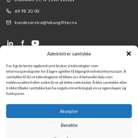
64 98 20 00
kundeservice@lekangfilter.no
Administrer samtykke
LENKER
SUPPORT
For å gi de beste opplevelsene bruker vi teknologier som
informasjonskapsler for å lagre og/eller få tilgang til enhetsinformasjon. Å
Produkter
FAQ- Ofte stilte spørsmål
samtykke til disse teknologiene vil tillate oss å behandle data som
nettleseratferd eller unike ID-er på dette nettstedet. Å ikke samtykke eller
Finn en forhandler
Kontakt oss
trekke tilbake samtykke kan ha negativ innvirkning på visse egenskaper og
funksjoner.
Logg inn LFS kundeportal
Ny kunde
Part of Lekang Group
Salgsbetingelser
Aksepter
Part of Indutrade Group
Benekte