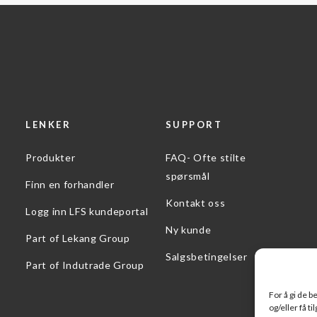
LENKER
SUPPORT
Produkter
FAQ- Ofte stilte
spørsmål
Finn en forhandler
Kontakt oss
Logg inn LFS kundeportal
Ny kunde
Part of Lekang Group
Salgsbetingelser
Part of Indutrade Group
For å gi de 
og/eller få t