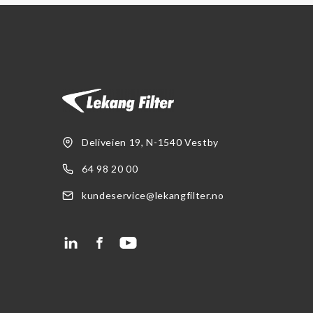
Oljerenhet
Kataloger og Brosjyrer
Lekang Filternytt
HMS datablader
Varemerker
Deliveien 19, N-1540 Vestby
Filtration Group
64 98 20 00
Fleetguard filter
kundeservice@lekangfilter.no
Global Filter
Lekang
MANN FILTER
RMF-Des-Case
Safematic filter