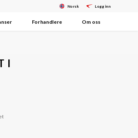
Norsk
Logg inn
anser
Forhandlere
Om oss
 I
et