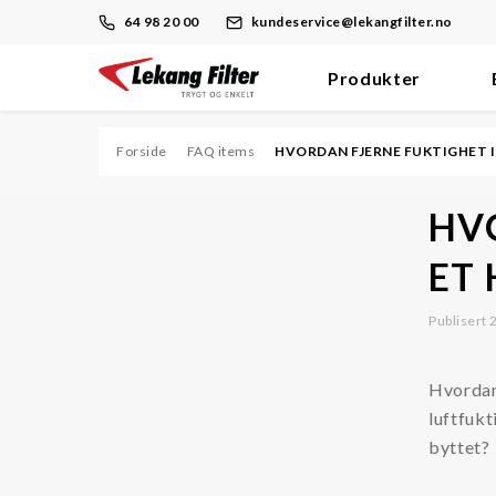
64 98 20 00
kundeservice@lekangfilter.no
Produkter
Skip
to
content
Forside
FAQ items
HVORDAN FJERNE FUKTIGHET 
Filter
HV
Dieselmotor/Brennstoff
ET
Hydraulikk/Olje
Publisert
Prosess
Støv
Hvordan 
Trykkluft/Vakuum
luftfuk
byttet?
Ventilasjon