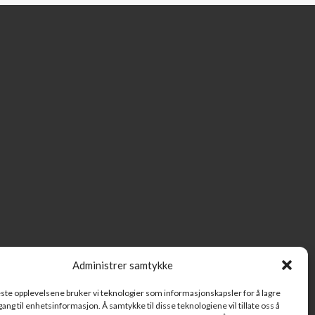
Administrer samtykke
beste opplevelsene bruker vi teknologier som informasjonskapsler for å lagre
ilgang til enhetsinformasjon. Å samtykke til disse teknologiene vil tillate oss å