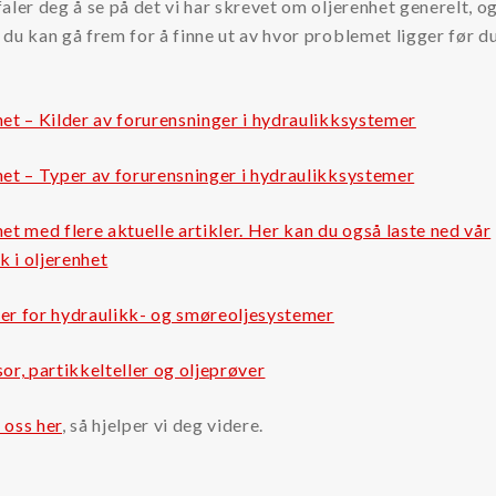
aler deg å se på det vi har skrevet om oljerenhet generelt, o
du kan gå frem for å finne ut av hvor problemet ligger før du
et – Kilder av forurensninger i hydraulikksystemer
het – Typer av forurensninger i hydraulikksystemer
et med flere aktuelle artikler. Her kan du også laste ned vår
 i oljerenhet
er for hydraulikk- og smøreoljesystemer
or, partikkelteller og oljeprøver
 oss her
, så hjelper vi deg videre.