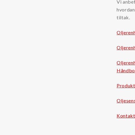
Vi anbef
Kjemikalier
hvordan 
tiltak.
Kjølevæsker
Additiver kjølevæsker
Oljerenh
Rensevæske kjølevæskesystemer
Oljeren
Tilstandsovervåking
Oljerenh
Partikkeltellere
Håndbok
Oljesensorer
Produkt
Oljeprøver
Oljesens
Annet
Kontakt
LFS
Dieselmotorfiltrering