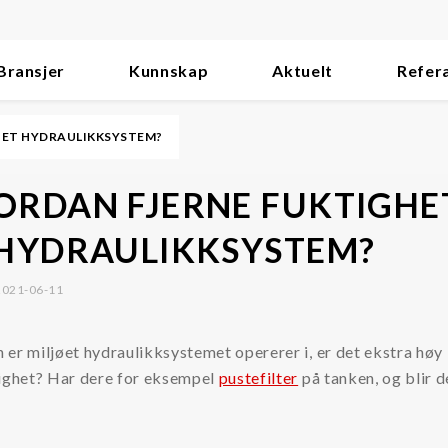
Bransjer
Kunnskap
Aktuelt
Refer
I ET HYDRAULIKKSYSTEM?
ORDAN FJERNE FUKTIGHET
 HYDRAULIKKSYSTEM?
 2021-06-11
er miljøet hydraulikksystemet opererer i, er det ekstra høy
tighet? Har dere for eksempel
pustefilter
på tanken, og blir d