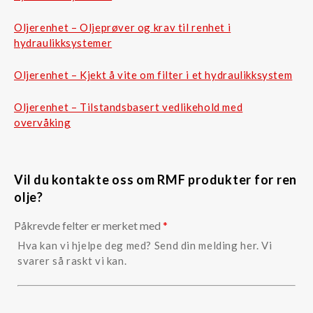
Oljerenhet – Oljeprøver og krav til renhet i
hydraulikksystemer
Oljerenhet – Kjekt å vite om filter i et hydraulikksystem
Oljerenhet – Tilstandsbasert vedlikehold med
overvåking
Vil du kontakte oss om RMF produkter for ren
olje?
Påkrevde felter er merket med
*
Hva kan vi hjelpe deg med? Send din melding her. Vi
svarer så raskt vi kan.