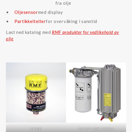
fra olje
Oljesensor
med display
Partikkelteller
for overvåking i sanntid
Last ned katalog med
RMF produkter for vedlikehold av
olje
KL93R
BPUW1A30HB000A